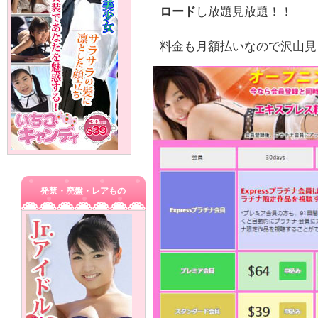
ロード
し放題見放題！！
料金も月額払いなので沢山見
発禁・廃盤・レアもの