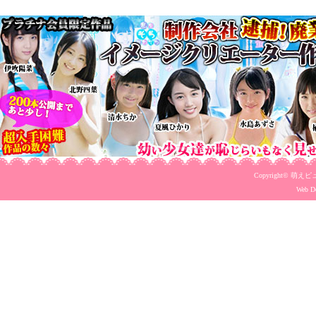
Copyright©
萌えピ
Web De