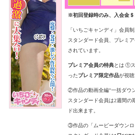
※初回登録時のみ、入会金＄
「いちごキャンディ」会員制
スタンダード会員、プレミア
されています。
プレミア会員の特典
とは ①
った
プレミア限定作品
が視聴
②作品の動画全編”一括ダウ
スタンダード会員は2週間の
ド出来ます。
③作品の「ムービーダウンロ